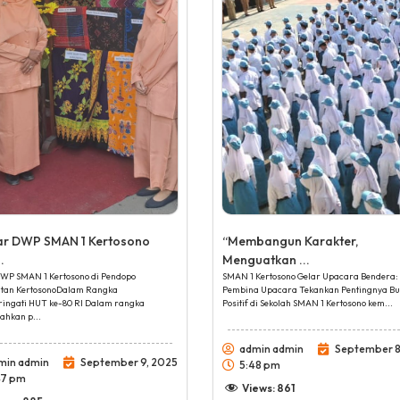
ar DWP SMAN 1 Kertosono
“Membangun Karakter,
.
Menguatkan ...
WP SMAN 1 Kertosono di Pendopo
SMAN 1 Kertosono Gelar Upacara Bendera:
tan KertosonoDalam Rangka
Pembina Upacara Tekankan Pentingnya B
ingati HUT ke-80 RI Dalam rangka
Positif di Sekolah SMAN 1 Kertosono kem...
hkan p...
admin admin
September 8
min admin
September 9, 2025
5:48 pm
47 pm
Views:
861