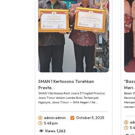
SMAN 1 Kertosono Torehkan
"Baz
Presta...
Meri..
SMAN 1 Kertosono Raih Juara 3 Tingkat Provinsi
Bazar D
Jawa Timur dalam Lomba Buku Terbanyak
Kecama
Nganjuk, Jawa Timur — SMA Negeri 1 Ke...
Memper
memeria
admin admin
October 5, 2025
ad
5:48 pm
5:
Views:
1,262