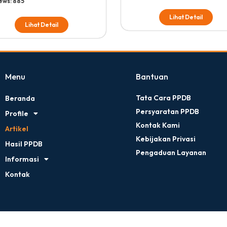
ews:
885
Lihat Detail
Lihat Detail
Menu
Bantuan
Tata Cara PPDB
Beranda
Persyaratan PPDB
Profile
Kontak Kami
Artikel
Kebijakan Privasi
Hasil PPDB
Pengaduan Layanan
Informasi
Kontak