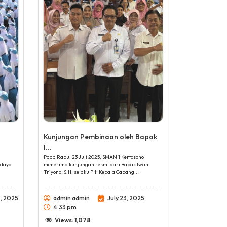
Kunjungan Pembinaan oleh Bapak
I...
Pada Rabu, 23 Juli 2025, SMAN 1 Kertosono
udaya
menerima kunjungan resmi dari Bapak Iwan
Triyono, S.H, selaku Plt. Kepala Cabang...
, 2025
admin admin
July 23, 2025
4:33 pm
Views:
1,078