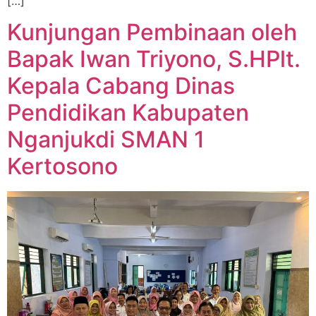
[…]
Kunjungan Pembinaan oleh
Bapak Iwan Triyono, S.HPlt.
Kepala Cabang Dinas
Pendidikan Kabupaten
Nganjukdi SMAN 1
Kertosono