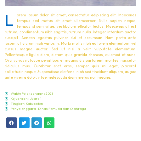
L
orem ipsum dolor sit amet, consectetur adipiscing elit. Maecenas
tempus sed metus sit amet ullamcorper. Nulla sapien neque,
tempus id sem vitae, vestibulum efficitur lectus. Maecenas ut est
rutrum, condimentum nibh sagittis, rutrum nulla. Integer interdum auctor
suscipit. Aenean egestas pulvinar dui et accumsan. Nam porta ante
ipsum, ut dictum nibh varius in. Morbi mollis nibh eu lorem elementum, vel
cursus magna auctor. Sed ut nisi a velit vulputate elementum.
Pellentesque ligula diam, dictum quis gravida rhoncus, euismod et nunc.
Orci varius natoque penatibus et magnis dis parturient montes, nascetur
ridiculus mus. Curabitur erat eros, semper quis mi eget, placerat
sollicitudin neque. Suspendisse eleifend, nibh sed tincidunt aliquam, augue
ante viverra dolor, vitae malesuada diam metus non magna.
Waktu Pelaksanaan : 2021
Kejuaraan : Juara 1
Tingkat : Kabupaten
Penyelenggara : Dinas Pemuda dan Olahraga