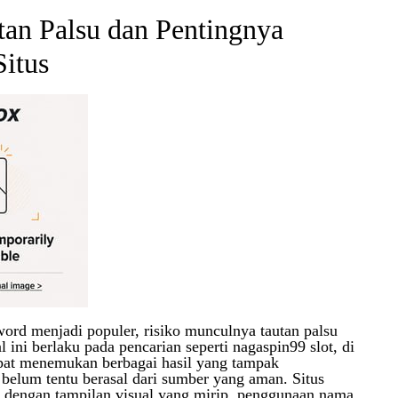
tan Palsu dan Pentingnya
Situs
ord menjadi populer, risiko munculnya tautan palsu
 ini berlaku pada pencarian seperti nagaspin99 slot, di
at menemukan berbagai hasil yang tampak
 belum tentu berasal dari sumber yang aman. Situs
at dengan tampilan visual yang mirip, penggunaan nama