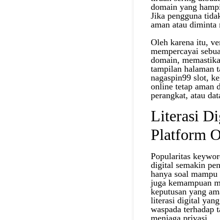
domain yang hampir
Jika pengguna tida
aman atau diminta 
Oleh karena itu, v
mempercayai sebua
domain, memastika
tampilan halaman t
nagaspin99 slot, ke
online tetap aman 
perangkat, atau dat
Literasi D
Platform O
Popularitas keywor
digital semakin pen
hanya soal mampu m
juga kemampuan me
keputusan yang ama
literasi digital ya
waspada terhadap t
menjaga privasi.