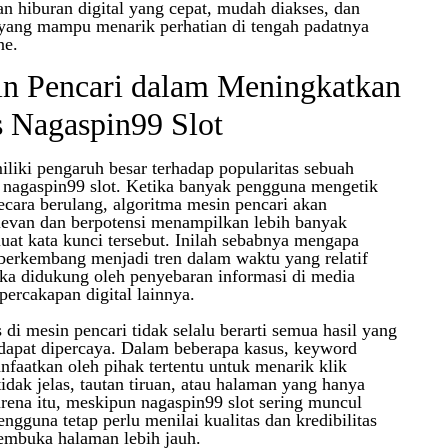
n hiburan digital yang cepat, mudah diakses, dan
 yang mampu menarik perhatian di tengah padatnya
ne.
in Pencari dalam Meningkatkan
s Nagaspin99 Slot
liki pengaruh besar terhadap popularitas sebuah
 nagaspin99 slot. Ketika banyak pengguna mengetik
secara berulang, algoritma mesin pencari akan
evan dan berpotensi menampilkan lebih banyak
t kata kunci tersebut. Inilah sebabnya mengapa
a berkembang menjadi tren dalam waktu yang relatif
jika didukung oleh penyebaran informasi di media
 percakapan digital lainnya.
di mesin pencari tidak selalu berarti semua hasil yang
dapat dipercaya. Dalam beberapa kasus, keyword
nfaatkan oleh pihak tertentu untuk menarik klik
tidak jelas, tautan tiruan, atau halaman yang hanya
arena itu, meskipun nagaspin99 slot sering muncul
ngguna tetap perlu menilai kualitas dan kredibilitas
mbuka halaman lebih jauh.