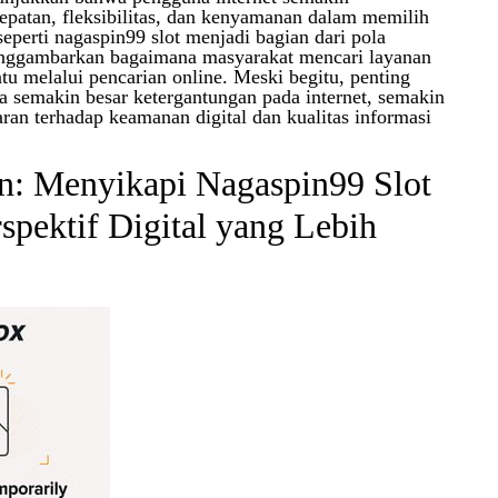
patan, fleksibilitas, dan kenyamanan dalam memilih
eperti nagaspin99 slot menjadi bagian dari pola
enggambarkan bagaimana masyarakat mencari layanan
ntu melalui pencarian online. Meski begitu, penting
a semakin besar ketergantungan pada internet, semakin
aran terhadap keamanan digital dan kualitas informasi
n: Menyikapi Nagaspin99 Slot
spektif Digital yang Lebih