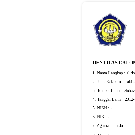
DENTITAS CALON
1. Nama Lengkap : elido
2. Jenis Kelamin : Laki 
3. Tempat Lahir : elidos
4. Tanggal Lahir : 2012
5. NISN : -
6. NIK : -
7. Agama : Hindu