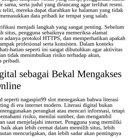
 sama, serta judul yang dirancang agar terlihat resmi.
k teliti, mereka dapat diarahkan ke halaman yang tidak
memasukkan data pribadi ke tempat yang salah.
erifikasi menjadi langkah yang sangat penting. Sebelum
h situs, pengguna sebaiknya memeriksa alamat
n adanya protokol HTTPS, dan memperhatikan apakah
ampak profesional serta konsisten. Dalam konteks
hati-hatian seperti ini sangat dibutuhkan agar aktivitas
dan tidak menimbulkan risiko terhadap akun,
a pribadi.
igital sebagai Bekal Mengakses
nline
d seperti nagaspin99 slot menegaskan bahwa literasi
ting di era internet modern. Literasi digital bukan
enggunakan perangkat atau mencari informasi, tetapi
mahami risiko, menilai sumber, dan mengambil
n saat menjelajahi internet. Pengguna yang memiliki
ng baik akan lebih cermat dalam memilih situs, lebih
autan mencurigakan, dan lebih sadar akan pentingnya