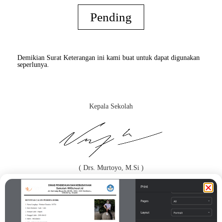
Pending
Demikian Surat Keterangan ini kami buat untuk dapat digunakan
seperlunya.
Kepala Sekolah
( Drs. Murtoyo, M.Si )
Orang Tua / Wali*