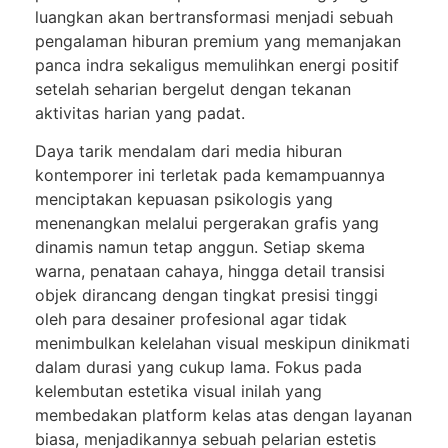
luangkan akan bertransformasi menjadi sebuah
pengalaman hiburan premium yang memanjakan
panca indra sekaligus memulihkan energi positif
setelah seharian bergelut dengan tekanan
aktivitas harian yang padat.
Daya tarik mendalam dari media hiburan
kontemporer ini terletak pada kemampuannya
menciptakan kepuasan psikologis yang
menenangkan melalui pergerakan grafis yang
dinamis namun tetap anggun. Setiap skema
warna, penataan cahaya, hingga detail transisi
objek dirancang dengan tingkat presisi tinggi
oleh para desainer profesional agar tidak
menimbulkan kelelahan visual meskipun dinikmati
dalam durasi yang cukup lama. Fokus pada
kelembutan estetika visual inilah yang
membedakan platform kelas atas dengan layanan
biasa, menjadikannya sebuah pelarian estetis