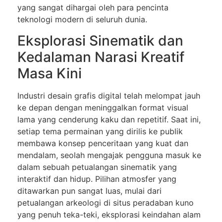
yang sangat dihargai oleh para pencinta
teknologi modern di seluruh dunia.
Eksplorasi Sinematik dan
Kedalaman Narasi Kreatif
Masa Kini
Industri desain grafis digital telah melompat jauh
ke depan dengan meninggalkan format visual
lama yang cenderung kaku dan repetitif. Saat ini,
setiap tema permainan yang dirilis ke publik
membawa konsep penceritaan yang kuat dan
mendalam, seolah mengajak pengguna masuk ke
dalam sebuah petualangan sinematik yang
interaktif dan hidup. Pilihan atmosfer yang
ditawarkan pun sangat luas, mulai dari
petualangan arkeologi di situs peradaban kuno
yang penuh teka-teki, eksplorasi keindahan alam