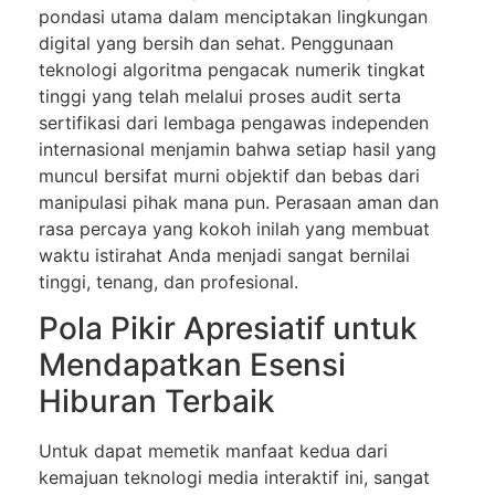
pondasi utama dalam menciptakan lingkungan
digital yang bersih dan sehat. Penggunaan
teknologi algoritma pengacak numerik tingkat
tinggi yang telah melalui proses audit serta
sertifikasi dari lembaga pengawas independen
internasional menjamin bahwa setiap hasil yang
muncul bersifat murni objektif dan bebas dari
manipulasi pihak mana pun. Perasaan aman dan
rasa percaya yang kokoh inilah yang membuat
waktu istirahat Anda menjadi sangat bernilai
tinggi, tenang, dan profesional.
Pola Pikir Apresiatif untuk
Mendapatkan Esensi
Hiburan Terbaik
Untuk dapat memetik manfaat kedua dari
kemajuan teknologi media interaktif ini, sangat