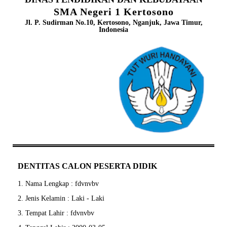
SMA Negeri 1 Kertosono
Jl. P. Sudirman No.10, Kertosono, Nganjuk, Jawa Timur,
Indonesia
DENTITAS CALON PESERTA DIDIK
1. Nama Lengkap : fdvnvbv
2. Jenis Kelamin : Laki - Laki
3. Tempat Lahir : fdvnvbv