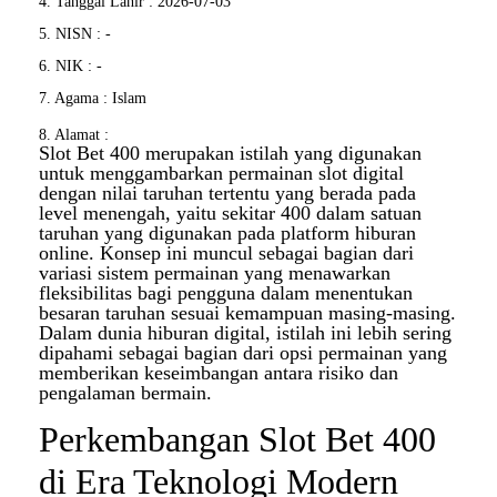
4. Tanggal Lahir : 2026-07-03
5. NISN : -
6. NIK : -
7. Agama : Islam
8. Alamat :
Slot Bet 400 merupakan istilah yang digunakan
untuk menggambarkan permainan slot digital
dengan nilai taruhan tertentu yang berada pada
level menengah, yaitu sekitar 400 dalam satuan
taruhan yang digunakan pada platform hiburan
online. Konsep ini muncul sebagai bagian dari
variasi sistem permainan yang menawarkan
fleksibilitas bagi pengguna dalam menentukan
besaran taruhan sesuai kemampuan masing-masing.
Dalam dunia hiburan digital, istilah ini lebih sering
dipahami sebagai bagian dari opsi permainan yang
memberikan keseimbangan antara risiko dan
pengalaman bermain.
Perkembangan Slot Bet 400
di Era Teknologi Modern