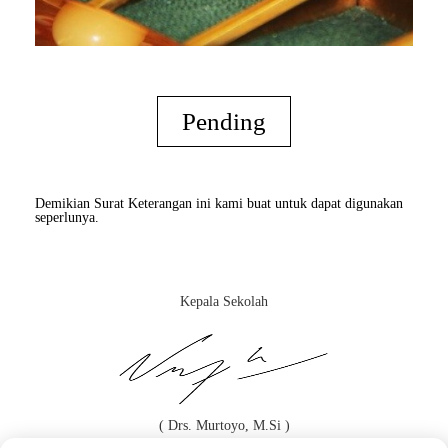
Pending
Demikian Surat Keterangan ini kami buat untuk dapat digunakan
seperlunya.
Kepala Sekolah
( Drs. Murtoyo, M.Si )