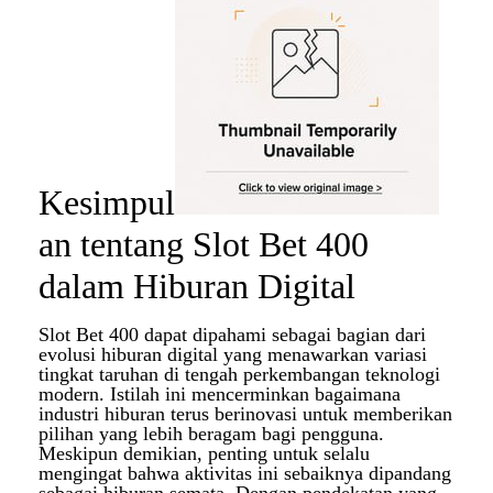
Kesimpul
an tentang Slot Bet 400
dalam Hiburan Digital
Slot Bet 400 dapat dipahami sebagai bagian dari
evolusi hiburan digital yang menawarkan variasi
tingkat taruhan di tengah perkembangan teknologi
modern. Istilah ini mencerminkan bagaimana
industri hiburan terus berinovasi untuk memberikan
pilihan yang lebih beragam bagi pengguna.
Meskipun demikian, penting untuk selalu
mengingat bahwa aktivitas ini sebaiknya dipandang