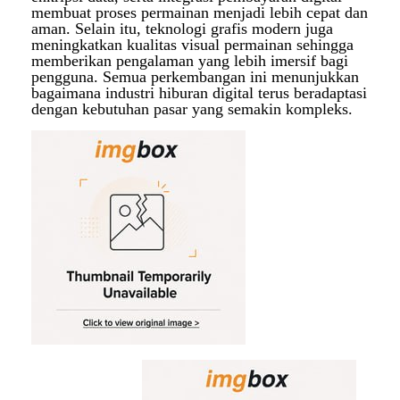
membuat proses permainan menjadi lebih cepat dan
aman. Selain itu, teknologi grafis modern juga
meningkatkan kualitas visual permainan sehingga
memberikan pengalaman yang lebih imersif bagi
pengguna. Semua perkembangan ini menunjukkan
bagaimana industri hiburan digital terus beradaptasi
dengan kebutuhan pasar yang semakin kompleks.