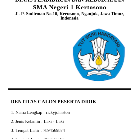
SMA Negeri 1 Kertosono
Jl. P. Sudirman No.10, Kertosono, Nganjuk, Jawa Timur,
Indonesia
DENTITAS CALON PESERTA DIDIK
1. Nama Lengkap : rickyjohnston
2. Jenis Kelamin : Laki - Laki
3. Tempat Lahir : 7894569874