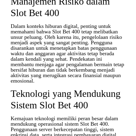
Manajemen Risiko dalam
Slot Bet 400
Dalam konteks hiburan digital, penting untuk
memahami bahwa Slot Bet 400 tetap melibatkan
unsur peluang. Oleh karena itu, pengelolaan risiko
menjadi aspek yang sangat penting. Pengguna
disarankan untuk menetapkan batas penggunaan
waktu dan anggaran agar aktivitas tetap berada
dalam kendali yang sehat. Pendekatan ini
membantu menjaga agar pengalaman bermain tetap
bersifat hiburan dan tidak berkembang menjadi
aktivitas yang merugikan secara finansial maupun
emosional.
Teknologi yang Mendukung
Sistem Slot Bet 400
Kemajuan teknologi memiliki peran besar dalam
mendukung operasional sistem Slot Bet 400.
Penggunaan server berkecepatan tinggi, sistem
enkripsi data, serta integrasi pembayaran digital