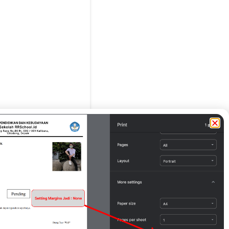
g Tua / Wali*
( gffdg )