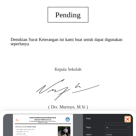
Pending
Demikian Surat Keterangan ini kami buat untuk dapat digunakan
seperlunya.
Kepala Sekolah
( Drs. Murtoyo, M.Si )
Orang Tua / Wali*