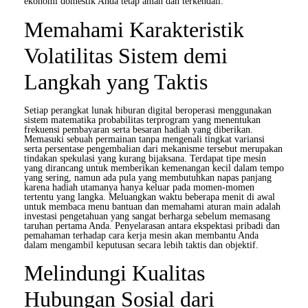
ekonomi domestik Anda tetap aman dan terkendali.
Memahami Karakteristik
Volatilitas Sistem demi
Langkah yang Taktis
Setiap perangkat lunak hiburan digital beroperasi menggunakan
sistem matematika probabilitas terprogram yang menentukan
frekuensi pembayaran serta besaran hadiah yang diberikan.
Memasuki sebuah permainan tanpa mengenali tingkat variansi
serta persentase pengembalian dari mekanisme tersebut merupakan
tindakan spekulasi yang kurang bijaksana. Terdapat tipe mesin
yang dirancang untuk memberikan kemenangan kecil dalam tempo
yang sering, namun ada pula yang membutuhkan napas panjang
karena hadiah utamanya hanya keluar pada momen-momen
tertentu yang langka. Meluangkan waktu beberapa menit di awal
untuk membaca menu bantuan dan memahami aturan main adalah
investasi pengetahuan yang sangat berharga sebelum memasang
taruhan pertama Anda. Penyelarasan antara ekspektasi pribadi dan
pemahaman terhadap cara kerja mesin akan membantu Anda
dalam mengambil keputusan secara lebih taktis dan objektif.
Melindungi Kualitas
Hubungan Sosial dari