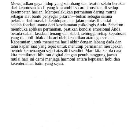
Mewujudkan gaya hidup yang seimbang dan teratur selalu berakar
dari keputusan-kecil yang kita ambil secara konsisten di setiap
kesempatan harian. Memperlakukan permainan daring murni
sebagai alat bantu penyegar pikiran—bukan sebagai sarana
pelarian dari masalah kehidupan atau jalan pintas finansial—
adalah fondasi utama dari keselamatan psikologis Anda. Sebelum
membuka aplikasi permainan, pastikan kondisi emosional Anda
berada dalam keadaan tenang dan stabil, sehingga setiap keputusan
yang diambil tidak didasari oleh kepanikan atau ego semata.
Keberanian untuk menerima hasil akhir dengan lapang dada dan
tahu kapan saat yang tepat untuk menutup permainan merupakan
bentuk kemenangan sejati atas diri sendiri. Mari kita kelola cara
kita menikmati hiburan digital dengan penuh tanggung jawab
mulai hari ini demi menjaga harmoni antara kepuasan hobi dan
ketenteraman batin yang sejati.