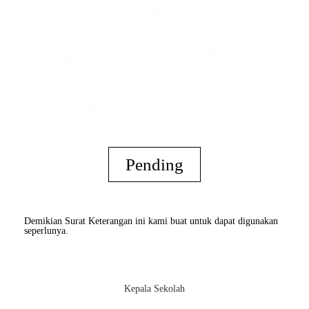
Pending
Demikian Surat Keterangan ini kami buat untuk dapat digunakan
seperlunya.
Kepala Sekolah