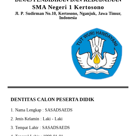
SMA Negeri 1 Kertosono
Jl. P. Sudirman No.10, Kertosono, Nganjuk, Jawa Timur,
Indonesia
DENTITAS CALON PESERTA DIDIK
1. Nama Lengkap : SASADSAEDS
2. Jenis Kelamin : Laki - Laki
3. Tempat Lahir : SASADSAEDS