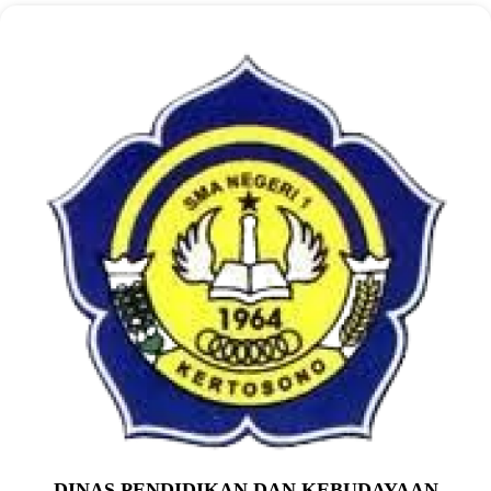
DINAS PENDIDIKAN DAN KEBUDAYAAN