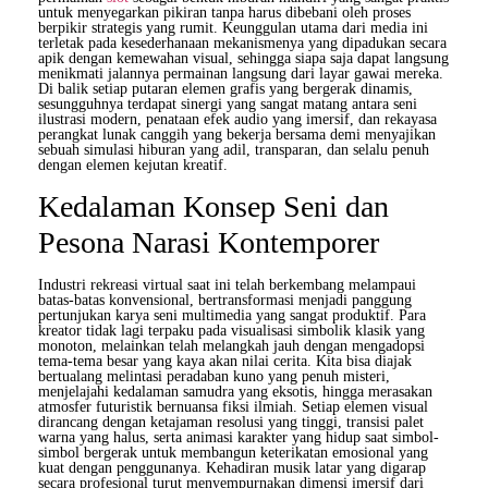
untuk menyegarkan pikiran tanpa harus dibebani oleh proses
berpikir strategis yang rumit. Keunggulan utama dari media ini
terletak pada kesederhanaan mekanismenya yang dipadukan secara
apik dengan kemewahan visual, sehingga siapa saja dapat langsung
menikmati jalannya permainan langsung dari layar gawai mereka.
Di balik setiap putaran elemen grafis yang bergerak dinamis,
sesungguhnya terdapat sinergi yang sangat matang antara seni
ilustrasi modern, penataan efek audio yang imersif, dan rekayasa
perangkat lunak canggih yang bekerja bersama demi menyajikan
sebuah simulasi hiburan yang adil, transparan, dan selalu penuh
dengan elemen kejutan kreatif.
Kedalaman Konsep Seni dan
Pesona Narasi Kontemporer
Industri rekreasi virtual saat ini telah berkembang melampaui
batas-batas konvensional, bertransformasi menjadi panggung
pertunjukan karya seni multimedia yang sangat produktif. Para
kreator tidak lagi terpaku pada visualisasi simbolik klasik yang
monoton, melainkan telah melangkah jauh dengan mengadopsi
tema-tema besar yang kaya akan nilai cerita. Kita bisa diajak
bertualang melintasi peradaban kuno yang penuh misteri,
menjelajahi kedalaman samudra yang eksotis, hingga merasakan
atmosfer futuristik bernuansa fiksi ilmiah. Setiap elemen visual
dirancang dengan ketajaman resolusi yang tinggi, transisi palet
warna yang halus, serta animasi karakter yang hidup saat simbol-
simbol bergerak untuk membangun keterikatan emosional yang
kuat dengan penggunanya. Kehadiran musik latar yang digarap
secara profesional turut menyempurnakan dimensi imersif dari