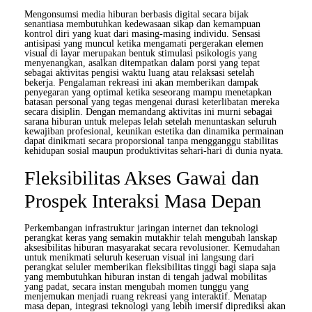
Mengonsumsi media hiburan berbasis digital secara bijak
senantiasa membutuhkan kedewasaan sikap dan kemampuan
kontrol diri yang kuat dari masing-masing individu. Sensasi
antisipasi yang muncul ketika mengamati pergerakan elemen
visual di layar merupakan bentuk stimulasi psikologis yang
menyenangkan, asalkan ditempatkan dalam porsi yang tepat
sebagai aktivitas pengisi waktu luang atau relaksasi setelah
bekerja. Pengalaman rekreasi ini akan memberikan dampak
penyegaran yang optimal ketika seseorang mampu menetapkan
batasan personal yang tegas mengenai durasi keterlibatan mereka
secara disiplin. Dengan memandang aktivitas ini murni sebagai
sarana hiburan untuk melepas lelah setelah menuntaskan seluruh
kewajiban profesional, keunikan estetika dan dinamika permainan
dapat dinikmati secara proporsional tanpa mengganggu stabilitas
kehidupan sosial maupun produktivitas sehari-hari di dunia nyata.
Fleksibilitas Akses Gawai dan
Prospek Interaksi Masa Depan
Perkembangan infrastruktur jaringan internet dan teknologi
perangkat keras yang semakin mutakhir telah mengubah lanskap
aksesibilitas hiburan masyarakat secara revolusioner. Kemudahan
untuk menikmati seluruh keseruan visual ini langsung dari
perangkat seluler memberikan fleksibilitas tinggi bagi siapa saja
yang membutuhkan hiburan instan di tengah jadwal mobilitas
yang padat, secara instan mengubah momen tunggu yang
menjemukan menjadi ruang rekreasi yang interaktif. Menatap
masa depan, integrasi teknologi yang lebih imersif diprediksi akan