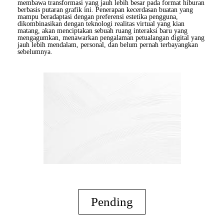
membawa transformasi yang jauh lebih besar pada format hiburan
berbasis putaran grafik ini. Penerapan kecerdasan buatan yang
mampu beradaptasi dengan preferensi estetika pengguna,
dikombinasikan dengan teknologi realitas virtual yang kian
matang, akan menciptakan sebuah ruang interaksi baru yang
mengagumkan, menawarkan pengalaman petualangan digital yang
jauh lebih mendalam, personal, dan belum pernah terbayangkan
sebelumnya.
Pending