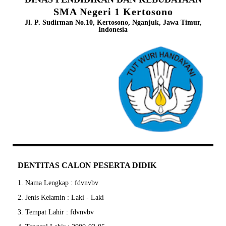
SMA Negeri 1 Kertosono
Jl. P. Sudirman No.10, Kertosono, Nganjuk, Jawa Timur,
Indonesia
DENTITAS CALON PESERTA DIDIK
1. Nama Lengkap : fdvnvbv
2. Jenis Kelamin : Laki - Laki
3. Tempat Lahir : fdvnvbv