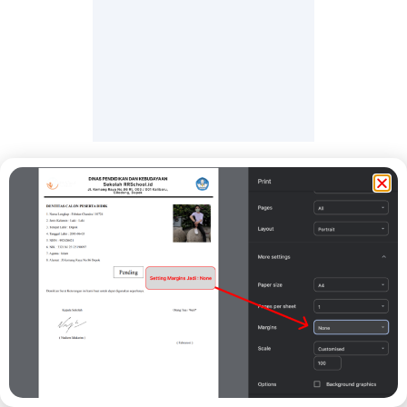
Pending
Demikian Surat Keterangan ini kami buat untuk dapat digunakan
seperlunya.
Print
Kepala Sekolah