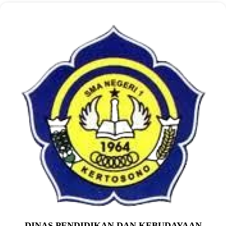
DINAS PENDIDIKAN DAN KEBUDAYAAN