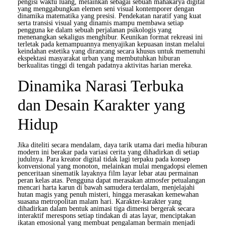
pengisi waktu luang, melainkan sebagai sebuah mahakarya digital
yang menggabungkan elemen seni visual kontemporer dengan
dinamika matematika yang presisi. Pendekatan naratif yang kuat
serta transisi visual yang dinamis mampu membawa setiap
pengguna ke dalam sebuah perjalanan psikologis yang
menenangkan sekaligus menghibur. Keunikan format rekreasi ini
terletak pada kemampuannya menyajikan kepuasan instan melalui
keindahan estetika yang dirancang secara khusus untuk memenuhi
ekspektasi masyarakat urban yang membutuhkan hiburan
berkualitas tinggi di tengah padatnya aktivitas harian mereka.
Dinamika Narasi Terbuka
dan Desain Karakter yang
Hidup
Jika diteliti secara mendalam, daya tarik utama dari media hiburan
modern ini berakar pada variasi cerita yang dihadirkan di setiap
judulnya. Para kreator digital tidak lagi terpaku pada konsep
konvensional yang monoton, melainkan mulai mengadopsi elemen
penceritaan sinematik layaknya film layar lebar atau permainan
peran kelas atas. Pengguna dapat merasakan atmosfer petualangan
mencari harta karun di bawah samudera terdalam, menjelajahi
hutan magis yang penuh misteri, hingga merasakan kemewahan
suasana metropolitan malam hari. Karakter-karakter yang
dihadirkan dalam bentuk animasi tiga dimensi bergerak secara
interaktif merespons setiap tindakan di atas layar, menciptakan
ikatan emosional yang membuat pengalaman bermain menjadi