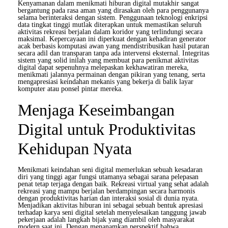
Kenyamanan dalam menikmati hiburan digital mutakhir sangat
bergantung pada rasa aman yang dirasakan oleh para penggunanya
selama berinteraksi dengan sistem. Penggunaan teknologi enkripsi
data tingkat tinggi mutlak diterapkan untuk memastikan seluruh
aktivitas rekreasi berjalan dalam koridor yang terlindungi secara
maksimal. Kepercayaan ini diperkuat dengan kehadiran generator
acak berbasis komputasi awan yang mendistribusikan hasil putaran
secara adil dan transparan tanpa ada intervensi eksternal. Integritas
sistem yang solid inilah yang membuat para penikmat aktivitas
digital dapat sepenuhnya melepaskan kekhawatiran mereka,
menikmati jalannya permainan dengan pikiran yang tenang, serta
mengapresiasi keindahan mekanis yang bekerja di balik layar
komputer atau ponsel pintar mereka.
Menjaga Keseimbangan
Digital untuk Produktivitas
Kehidupan Nyata
Menikmati keindahan seni digital memerlukan sebuah kesadaran
diri yang tinggi agar fungsi utamanya sebagai sarana pelepasan
penat tetap terjaga dengan baik. Rekreasi virtual yang sehat adalah
rekreasi yang mampu berjalan berdampingan secara harmonis
dengan produktivitas harian dan interaksi sosial di dunia nyata.
Menjadikan aktivitas hiburan ini sebagai sebuah bentuk apresiasi
terhadap karya seni digital setelah menyelesaikan tanggung jawab
pekerjaan adalah langkah bijak yang diambil oleh masyarakat
modern saat ini. Dengan menanamkan perspektif bahwa