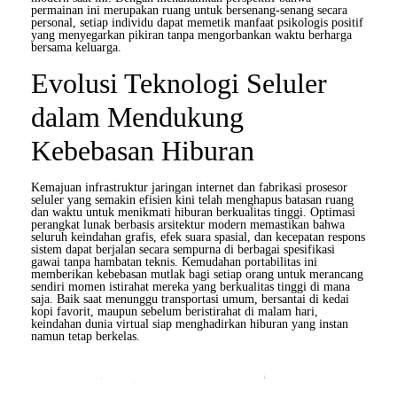
permainan ini merupakan ruang untuk bersenang-senang secara
personal, setiap individu dapat memetik manfaat psikologis positif
yang menyegarkan pikiran tanpa mengorbankan waktu berharga
bersama keluarga.
Evolusi Teknologi Seluler
dalam Mendukung
Kebebasan Hiburan
Kemajuan infrastruktur jaringan internet dan fabrikasi prosesor
seluler yang semakin efisien kini telah menghapus batasan ruang
dan waktu untuk menikmati hiburan berkualitas tinggi. Optimasi
perangkat lunak berbasis arsitektur modern memastikan bahwa
seluruh keindahan grafis, efek suara spasial, dan kecepatan respons
sistem dapat berjalan secara sempurna di berbagai spesifikasi
gawai tanpa hambatan teknis. Kemudahan portabilitas ini
memberikan kebebasan mutlak bagi setiap orang untuk merancang
sendiri momen istirahat mereka yang berkualitas tinggi di mana
saja. Baik saat menunggu transportasi umum, bersantai di kedai
kopi favorit, maupun sebelum beristirahat di malam hari,
keindahan dunia virtual siap menghadirkan hiburan yang instan
namun tetap berkelas.