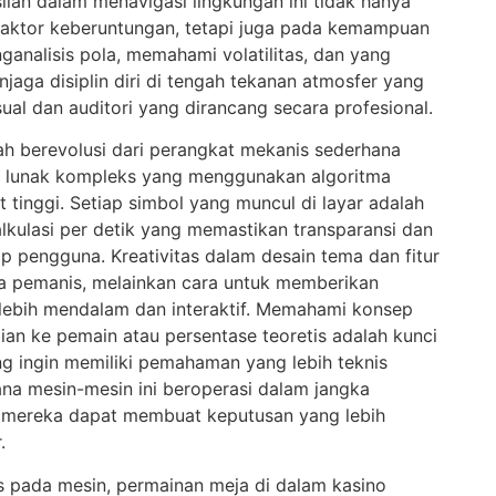
silan dalam menavigasi lingkungan ini tidak hanya
aktor keberuntungan, tetapi juga pada kemampuan
ganalisis pola, memahami volatilitas, dan yang
njaga disiplin diri di tengah tekanan atmosfer yang
sual dan auditori yang dirancang secara profesional.
lah berevolusi dari perangkat mekanis sederhana
t lunak kompleks yang menggunakan algoritma
 tinggi. Setiap simbol yang muncul di layar adalah
kalkulasi per detik yang memastikan transparansi dan
ap pengguna. Kreativitas dalam desain tema dan fitur
a pemanis, melainkan cara untuk memberikan
ebih mendalam dan interaktif. Memahami konsep
ian ke pemain atau persentase teoretis adalah kunci
ng ingin memiliki pemahaman yang lebih teknis
a mesin-mesin ini beroperasi dalam jangka
 mereka dapat membuat keputusan yang lebih
.
is pada mesin, permainan meja di dalam kasino