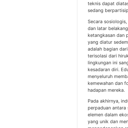
teknis dapat diat
sedang berpartisip
Secara sosiologis,
dan latar belakan
ketangkasan dan p
yang diatur sedem
adalah bagian dari
terisolasi dari hi
lingkungan ini san
kesadaran diri. Ed
menyeluruh memban
kemewahan dan fok
hadapan mereka.
Pada akhirnya, ind
perpaduan antara s
elemen dalam ekos
yang unik dan men