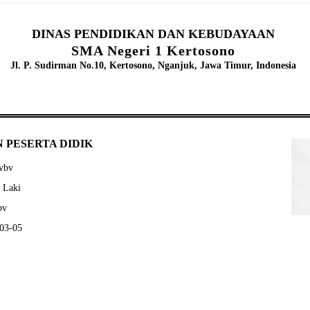
DINAS PENDIDIKAN DAN KEBUDAYAAN
SMA Negeri 1 Kertosono
Jl. P. Sudirman No.10, Kertosono, Nganjuk, Jawa Timur, Indonesia
 PESERTA DIDIK
vbv
- Laki
bv
-03-05