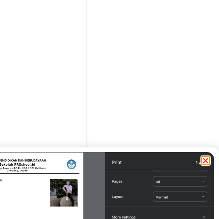
g Tua / Wali*