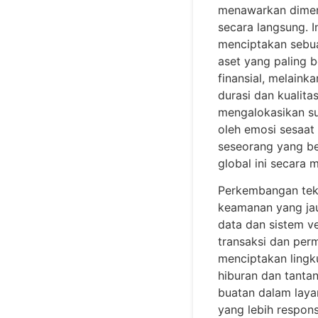
menawarkan dimens
secara langsung. 
menciptakan sebua
aset yang paling b
finansial, melain
durasi dan kualit
mengalokasikan su
oleh emosi sesaa
seseorang yang be
global ini secara 
Perkembangan tekn
keamanan yang jauh
data dan sistem ve
transaksi dan perm
menciptakan lingk
hiburan dan tantan
buatan dalam lay
yang lebih respon