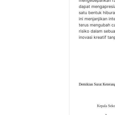
mengedepankan ras
dapat mengapresias
satu bentuk hibur
ini menjanjikan int
terus mengubah ca
risiko dalam sebu
inovasi kreatif tan
Demikian Surat Keterang
Kepala Seko