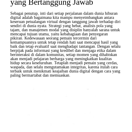
yang Bertanggung Jawab
Sebagai penutup, inti dari setiap perjalanan dalam dunia hiburan
digital adalah bagaimana kita mampu menyeimbangkan antara
keseruan petualangan virtual dengan tanggung jawab terhadap diri
sendiri di dunia nyata. Strategi yang hebat, analisis pola yang
tajam, dan manajemen modal yang disiplin hanyalah sarana untuk
mencapai tujuan utama, yaitu kebahagiaan dan penyegaran
pikiran. Kedewasaan seorang pemain tercermin dari
kemampuannya untuk tetap rendah hati saat mencapai hasil yang
baik dan tetap evaluatif saat menghadapi tantangan. Dengan selalu
berpijak pada informasi yang kredibel dan menjaga etika dalam
berinteraksi di dalam komunitas, setiap momen yang dihabiskan
akan menjadi pelajaran berharga yang meningkatkan kualitas
hidup secara keseluruhan. Tetaplah menjadi pemain yang cerdas,
waspada, dan selalu mengutamakan integritas, karena itulah cara
terbaik untuk menikmati keajaiban dunia digital dengan cara yang
paling bermartabat dan memuaskan.