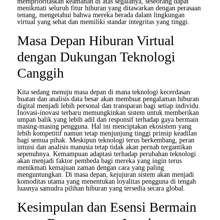
memprioritaskan keamanan di atas segalanya, seseorang dapat
menikmati seluruh fitur hiburan yang ditawarkan dengan perasaan
tenang, mengetahui bahwa mereka berada dalam lingkungan
virtual yang sehat dan memiliki standar integritas yang tinggi.
Masa Depan Hiburan Virtual
dengan Dukungan Teknologi
Canggih
Kita sedang menuju masa depan di mana teknologi kecerdasan
buatan dan analisis data besar akan membuat pengalaman hiburan
digital menjadi lebih personal dan transparan bagi setiap individu.
Inovasi-inovasi terbaru memungkinkan sistem untuk memberikan
umpan balik yang lebih adil dan responsif terhadap gaya bermain
masing-masing pengguna. Hal ini menciptakan ekosistem yang
lebih kompetitif namun tetap menjunjung tinggi prinsip keadilan
bagi semua pihak. Meskipun teknologi terus berkembang, peran
intuisi dan analisis manusia tetap tidak akan pernah tergantikan
sepenuhnya. Kemampuan adaptasi terhadap perubahan teknologi
akan menjadi faktor pembeda bagi mereka yang ingin terus
menikmati kemajuan zaman dengan cara yang paling
menguntungkan. Di masa depan, kejujuran sistem akan menjadi
komoditas utama yang menentukan loyalitas pengguna di tengah
luasnya samudra pilihan hiburan yang tersedia secara global.
Kesimpulan dan Esensi Bermain