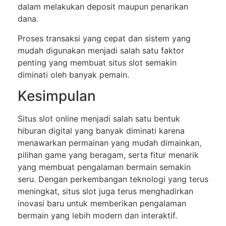
dalam melakukan deposit maupun penarikan
dana.
Proses transaksi yang cepat dan sistem yang
mudah digunakan menjadi salah satu faktor
penting yang membuat situs slot semakin
diminati oleh banyak pemain.
Kesimpulan
Situs slot online menjadi salah satu bentuk
hiburan digital yang banyak diminati karena
menawarkan permainan yang mudah dimainkan,
pilihan game yang beragam, serta fitur menarik
yang membuat pengalaman bermain semakin
seru. Dengan perkembangan teknologi yang terus
meningkat, situs slot juga terus menghadirkan
inovasi baru untuk memberikan pengalaman
bermain yang lebih modern dan interaktif.