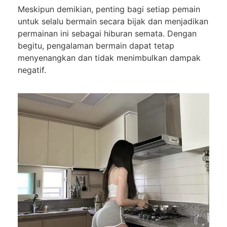
Meskipun demikian, penting bagi setiap pemain
untuk selalu bermain secara bijak dan menjadikan
permainan ini sebagai hiburan semata. Dengan
begitu, pengalaman bermain dapat tetap
menyenangkan dan tidak menimbulkan dampak
negatif.