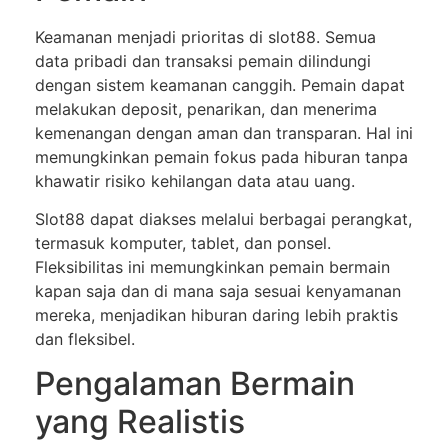
Keamanan menjadi prioritas di slot88. Semua
data pribadi dan transaksi pemain dilindungi
dengan sistem keamanan canggih. Pemain dapat
melakukan deposit, penarikan, dan menerima
kemenangan dengan aman dan transparan. Hal ini
memungkinkan pemain fokus pada hiburan tanpa
khawatir risiko kehilangan data atau uang.
Slot88 dapat diakses melalui berbagai perangkat,
termasuk komputer, tablet, dan ponsel.
Fleksibilitas ini memungkinkan pemain bermain
kapan saja dan di mana saja sesuai kenyamanan
mereka, menjadikan hiburan daring lebih praktis
dan fleksibel.
Pengalaman Bermain
yang Realistis