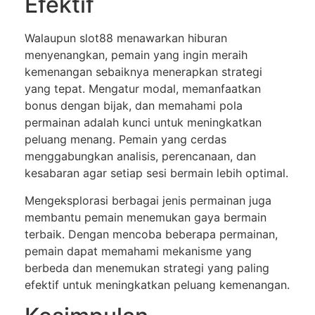
Efektif
Walaupun slot88 menawarkan hiburan
menyenangkan, pemain yang ingin meraih
kemenangan sebaiknya menerapkan strategi
yang tepat. Mengatur modal, memanfaatkan
bonus dengan bijak, dan memahami pola
permainan adalah kunci untuk meningkatkan
peluang menang. Pemain yang cerdas
menggabungkan analisis, perencanaan, dan
kesabaran agar setiap sesi bermain lebih optimal.
Mengeksplorasi berbagai jenis permainan juga
membantu pemain menemukan gaya bermain
terbaik. Dengan mencoba beberapa permainan,
pemain dapat memahami mekanisme yang
berbeda dan menemukan strategi yang paling
efektif untuk meningkatkan peluang kemenangan.