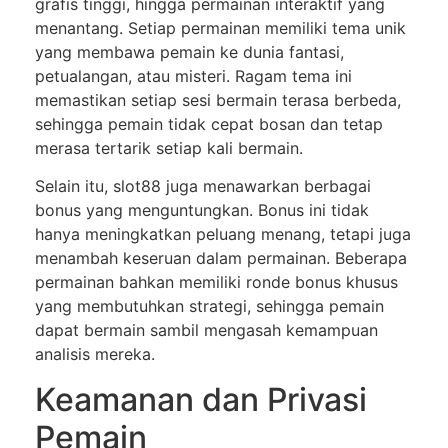
grafis tinggi, hingga permainan interaktif yang
menantang. Setiap permainan memiliki tema unik
yang membawa pemain ke dunia fantasi,
petualangan, atau misteri. Ragam tema ini
memastikan setiap sesi bermain terasa berbeda,
sehingga pemain tidak cepat bosan dan tetap
merasa tertarik setiap kali bermain.
Selain itu, slot88 juga menawarkan berbagai
bonus yang menguntungkan. Bonus ini tidak
hanya meningkatkan peluang menang, tetapi juga
menambah keseruan dalam permainan. Beberapa
permainan bahkan memiliki ronde bonus khusus
yang membutuhkan strategi, sehingga pemain
dapat bermain sambil mengasah kemampuan
analisis mereka.
Keamanan dan Privasi
Pemain