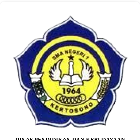
DINAS PENDIDIKAN DAN KEBUDAYAAN