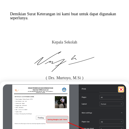
Demikian Surat Keterangan ini kami buat untuk dapat digunakan
seperlunya.
Kepala Sekolah
( Drs. Murtoyo, M.Si )
Orang Tua / Wali*
( sasuke )