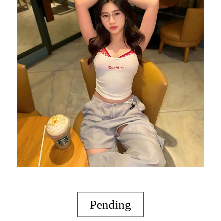
Pending