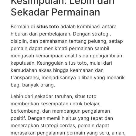
Kesimpulan: Lebih dari
Sekadar Permainan
Bermain di
situs toto
adalah kombinasi antara
hiburan dan pembelajaran. Dengan strategi,
disiplin, dan pemahaman tentang peluang, setiap
pemain dapat menikmati permainan sambil
mengasah kemampuan analitis dan pengambilan
keputusan. Keunggulan situs toto, mulai dari
kemudahan akses hingga keamanan dan
transparansi, menjadikannya pilihan yang menarik
bagi banyak orang.
Lebih dari sekadar taruhan, situs toto
memberikan kesempatan untuk belajar,
berkembang, dan membangun pengalaman
positif. Dengan memilih situs yang tepat dan
menerapkan strategi cerdas, pemain dapat
merasakan pengalaman bermain yang seru, aman,