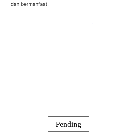
dan bermanfaat.
Pending