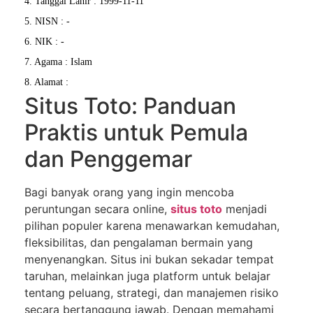
4. Tanggal Lahir : 1999-11-11
5. NISN : -
6. NIK : -
7. Agama : Islam
8. Alamat :
Situs Toto: Panduan
Praktis untuk Pemula
dan Penggemar
Bagi banyak orang yang ingin mencoba
peruntungan secara online,
situs toto
menjadi
pilihan populer karena menawarkan kemudahan,
fleksibilitas, dan pengalaman bermain yang
menyenangkan. Situs ini bukan sekadar tempat
taruhan, melainkan juga platform untuk belajar
tentang peluang, strategi, dan manajemen risiko
secara bertanggung jawab. Dengan memahami