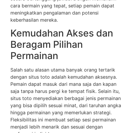
cara bermain yang tepat, setiap pemain dapat
meningkatkan pengalaman dan potensi
keberhasilan mereka.
Kemudahan Akses dan
Beragam Pilihan
Permainan
Salah satu alasan utama banyak orang tertarik
dengan situs toto adalah kemudahan aksesnya.
Pemain dapat masuk dari mana saja dan kapan
saja tanpa harus pergi ke tempat fisik. Selain itu,
situs toto menyediakan berbagai jenis permainan
yang bisa dipilih sesuai minat, dari taruhan angka
hingga permainan yang memerlukan strategi.
Fleksibilitas ini membuat setiap sesi permainan
menjadi lebih menarik dan sesuai dengan