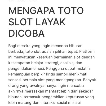
MENGAPA TOTO
SLOT LAYAK
DICOBA
Bagi mereka yang ingin mencoba hiburan
berbeda, toto slot adalah pilihan tepat. Platform
ini menyatukan keseruan permainan slot dengan
kesempatan belajar strategi, analisis, dan
pengendalian emosi. Pengguna dapat melatih
kemampuan berpikir kritis sambil menikmati
sensasi bermain slot yang menegangkan. Banyak
orang yang awalnya hanya ingin mencoba
akhirnya merasakan manfaat lebih dari sekadar
hiburan, termasuk pengambilan keputusan yang
lebih matang dan interaksi sosial melalui