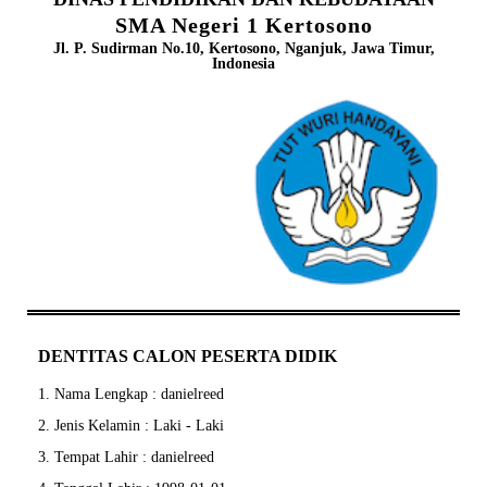
SMA Negeri 1 Kertosono
Jl. P. Sudirman No.10, Kertosono, Nganjuk, Jawa Timur,
Indonesia
DENTITAS CALON PESERTA DIDIK
1. Nama Lengkap : danielreed
2. Jenis Kelamin : Laki - Laki
3. Tempat Lahir : danielreed