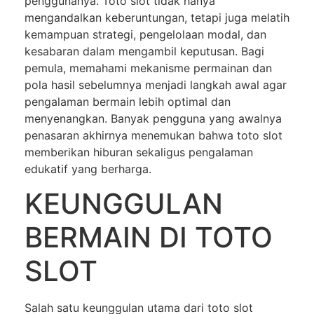
penggunanya. Toto slot tidak hanya
mengandalkan keberuntungan, tetapi juga melatih
kemampuan strategi, pengelolaan modal, dan
kesabaran dalam mengambil keputusan. Bagi
pemula, memahami mekanisme permainan dan
pola hasil sebelumnya menjadi langkah awal agar
pengalaman bermain lebih optimal dan
menyenangkan. Banyak pengguna yang awalnya
penasaran akhirnya menemukan bahwa toto slot
memberikan hiburan sekaligus pengalaman
edukatif yang berharga.
KEUNGGULAN
BERMAIN DI TOTO
SLOT
Salah satu keunggulan utama dari toto slot