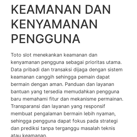
KEAMANAN DAN
KENYAMANAN
PENGGUNA
Toto slot menekankan keamanan dan
kenyamanan pengguna sebagai prioritas utama.
Data pribadi dan transaksi dijaga dengan sistem
keamanan canggih sehingga pemain dapat
bermain dengan aman. Panduan dan layanan
bantuan yang tersedia memudahkan pengguna
baru memahami fitur dan mekanisme permainan.
Transparansi dan layanan yang responsif
membuat pengalaman bermain lebih nyaman,
sehingga pengguna dapat fokus pada strategi
dan prediksi tanpa terganggu masalah teknis
atau keamanan.