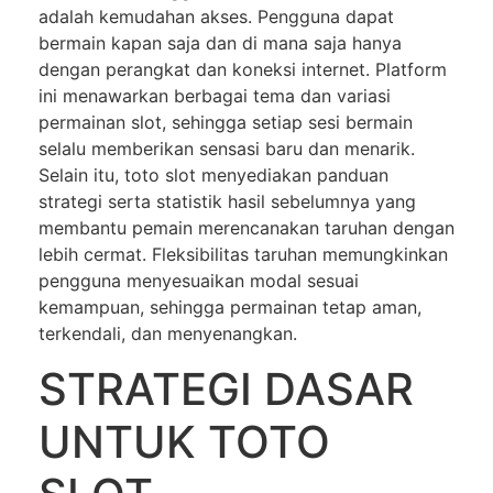
adalah kemudahan akses. Pengguna dapat
bermain kapan saja dan di mana saja hanya
dengan perangkat dan koneksi internet. Platform
ini menawarkan berbagai tema dan variasi
permainan slot, sehingga setiap sesi bermain
selalu memberikan sensasi baru dan menarik.
Selain itu, toto slot menyediakan panduan
strategi serta statistik hasil sebelumnya yang
membantu pemain merencanakan taruhan dengan
lebih cermat. Fleksibilitas taruhan memungkinkan
pengguna menyesuaikan modal sesuai
kemampuan, sehingga permainan tetap aman,
terkendali, dan menyenangkan.
STRATEGI DASAR
UNTUK TOTO