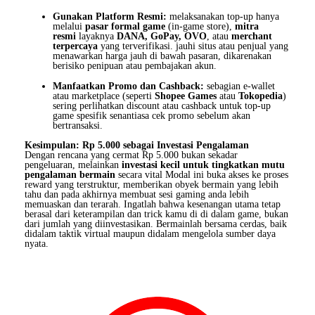
Gunakan Platform Resmi:
melaksanakan top-up hanya
melalui
pasar formal game
(in-game store),
mitra
resmi
layaknya
DANA, GoPay, OVO
, atau
merchant
terpercaya
yang terverifikasi. jauhi situs atau penjual yang
menawarkan harga jauh di bawah pasaran, dikarenakan
berisiko penipuan atau pembajakan akun.
Manfaatkan Promo dan Cashback:
sebagian e-wallet
atau marketplace (seperti
Shopee Games
atau
Tokopedia
)
sering perlihatkan discount atau cashback untuk top-up
game spesifik senantiasa cek promo sebelum akan
bertransaksi.
Kesimpulan: Rp 5.000 sebagai Investasi Pengalaman
Dengan rencana yang cermat Rp 5.000 bukan sekadar
pengeluaran, melainkan
investasi kecil untuk tingkatkan mutu
pengalaman bermain
secara vital Modal ini buka akses ke proses
reward yang terstruktur, memberikan obyek bermain yang lebih
tahu dan pada akhirnya membuat sesi gaming anda lebih
memuaskan dan terarah. Ingatlah bahwa kesenangan utama tetap
berasal dari keterampilan dan trick kamu di di dalam game, bukan
dari jumlah yang diinvestasikan. Bermainlah bersama cerdas, baik
didalam taktik virtual maupun didalam mengelola sumber daya
nyata.