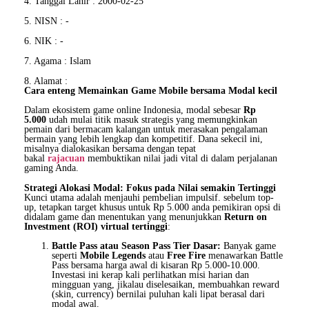
4. Tanggal Lahir : 2000-02-25
5. NISN : -
6. NIK : -
7. Agama : Islam
8. Alamat :
Cara enteng Memainkan Game Mobile bersama Modal kecil
Dalam ekosistem game online Indonesia, modal sebesar
Rp
5.000
udah mulai titik masuk strategis yang memungkinkan
pemain dari bermacam kalangan untuk merasakan pengalaman
bermain yang lebih lengkap dan kompetitif. Dana sekecil ini,
misalnya dialokasikan bersama dengan tepat
bakal
rajacuan
membuktikan nilai jadi vital di dalam perjalanan
gaming Anda.
Strategi Alokasi Modal: Fokus pada Nilai semakin Tertinggi
Kunci utama adalah menjauhi pembelian impulsif. sebelum top-
up, tetapkan target khusus untuk Rp 5.000 anda pemikiran opsi di
didalam game dan menentukan yang menunjukkan
Return on
Investment (ROI) virtual tertinggi
:
Battle Pass atau Season Pass Tier Dasar:
Banyak game
seperti
Mobile Legends
atau
Free Fire
menawarkan Battle
Pass bersama harga awal di kisaran Rp 5.000-10.000.
Investasi ini kerap kali perlihatkan misi harian dan
mingguan yang, jikalau diselesaikan, membuahkan reward
(skin, currency) bernilai puluhan kali lipat berasal dari
modal awal.