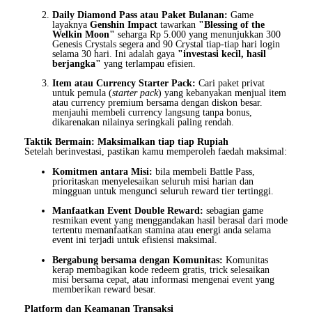
Daily Diamond Pass atau Paket Bulanan:
Game
layaknya
Genshin Impact
tawarkan
"Blessing of the
Welkin Moon"
seharga Rp 5.000 yang menunjukkan 300
Genesis Crystals segera and 90 Crystal tiap-tiap hari login
selama 30 hari. Ini adalah gaya
"investasi kecil, hasil
berjangka"
yang terlampau efisien.
Item atau Currency Starter Pack:
Cari paket privat
untuk pemula (
starter pack
) yang kebanyakan menjual item
atau currency premium bersama dengan diskon besar.
menjauhi membeli currency langsung tanpa bonus,
dikarenakan nilainya seringkali paling rendah.
Taktik Bermain: Maksimalkan tiap tiap Rupiah
Setelah berinvestasi, pastikan kamu memperoleh faedah maksimal:
Komitmen antara Misi:
bila membeli Battle Pass,
prioritaskan menyelesaikan seluruh misi harian dan
mingguan untuk mengunci seluruh reward tier tertinggi.
Manfaatkan Event Double Reward:
sebagian game
resmikan event yang menggandakan hasil berasal dari mode
tertentu memanfaatkan stamina atau energi anda selama
event ini terjadi untuk efisiensi maksimal.
Bergabung bersama dengan Komunitas:
Komunitas
kerap membagikan kode redeem gratis, trick selesaikan
misi bersama cepat, atau informasi mengenai event yang
memberikan reward besar.
Platform dan Keamanan Transaksi