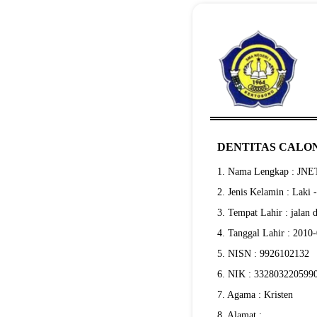
DENTITAS CALON
1. Nama Lengkap :
JNE
2. Jenis Kelamin : Laki 
3. Tempat Lahir : jalan
4. Tanggal Lahir : 2010
5. NISN : 9926102132
6. NIK : 332803220599
7. Agama : Kristen
8. Alamat :