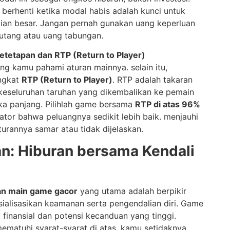
k berhenti ketika modal habis adalah kunci untuk
ian besar. Jangan pernah gunakan uang keperluan
utang atau uang tabungan.
tetapan dan RTP (Return to Player)
ng kamu pahami aturan mainnya. selain itu,
ingkat
RTP (Return to Player)
. RTP adalah takaran
i keseluruhan taruhan yang dikembalikan ke pemain
ka panjang. Pilihlah game bersama
RTP di atas 96%
ator bahwa peluangnya sedikit lebih baik. menjauhi
urannya samar atau tidak dijelaskan.
n: Hiburan bersama Kendali
an main game gacor
yang utama adalah berpikir
sialisasikan keamanan serta pengendalian diri. Game
 finansial dan potensi kecanduan yang tinggi.
matuhi syarat-syarat di atas, kamu setidaknya