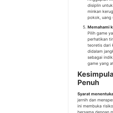
disiplin untu
minkan kerug
pokok, uang 
Memahami ke
Pilih game ya
perhatikan t
teoretis dar
didalam jang
sebagai indik
game yang at
Kesimpula
Penuh
Syarat menentuk
jernih dan menspe
ini membuka risiko
bersama dengan me