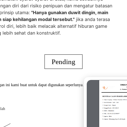
ungan diri dari risiko penipuan dan mengatur batasan
 prinsip utama:
"Hanya gunakan duwit dingin, main
n siap kehilangan modal tersebut."
jika anda terasa
ol diri, lebih baik melacak alternatif hiburan game
 lebih sehat dan konstruktif.
Pending
an ini kami buat untuk dapat digunakan seperlunya.
lah
Oran