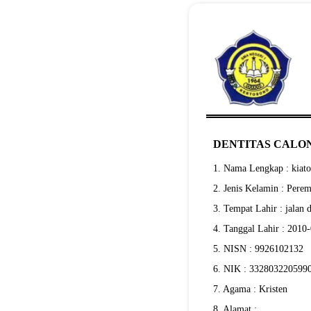
DENTITAS CALON
1. Nama Lengkap :
kiato
2. Jenis Kelamin : Pere
3. Tempat Lahir : jalan
4. Tanggal Lahir : 2010
5. NISN : 9926102132
6. NIK : 332803220599
7. Agama : Kristen
8. Alamat :