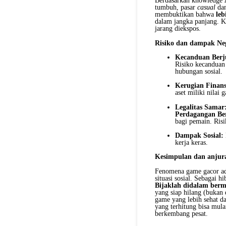
Berdasarkan knowledge
tumbuh, pasar
casual
da
membuktikan bahwa
leb
dalam jangka panjang. K
jarang diekspos.
Risiko dan dampak Neg
Kecanduan Berj
Risiko kecanduan 
hubungan sosial.
Kerugian Finans
aset miliki nilai 
Legalitas Samar
Perdagangan Be
bagi pemain. Ris
Dampak Sosial:
kerja keras.
Kesimpulan dan anjur
Fenomena game gacor ad
situasi sosial. Sebagai h
Bijaklah didalam berm
yang siap hilang (bukan 
game yang lebih sehat 
yang terhitung bisa mulai
berkembang pesat.