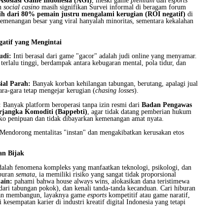
Asosiasi Game Indonesia (AGI)
, meski game
premium
dan
esports
n
social casino
masih signifikan Survei informal di beragam forum
ih dari 80% pemain justru mengalami kerugian (ROI negatif)
di
emenangan besar yang viral hanyalah minoritas, sementara kekalahan
atif yang Mengintai
udi:
Inti berasal dari game "gacor" adalah judi online yang menyamar.
terlalu tinggi, berdampak antara kebugaran mental, pola tidur, dan
ial Parah:
Banyak korban kehilangan tabungan, berutang, apalagi jual
gara-gara tetap mengejar kerugian (
chasing losses
).
:
Banyak platform beroperasi tanpa izin resmi dari
Badan Pengawas
rjangka Komoditi (Bappebti)
, agar tidak datang pemberian hukum
iko penipuan dan tidak dibayarkan kemenangan amat nyata.
Mendorong mentalitas "instan" dan mengakibatkan kerusakan etos
an Bijak
alah fenomena kompleks yang manfaatkan teknologi, psikologi, dan
iburan
semata
, ia memiliki risiko yang sangat tidak proporsional
ain:
pahami bahwa house always wins, alokasikan dana teristimewa
dari tabungan pokok), dan kenali tanda-tanda kecanduan. Cari hiburan
dan membangun, layaknya game
esports
kompetitif atau game naratif,
 kesempatan karier di industri kreatif digital Indonesia yang tetapi