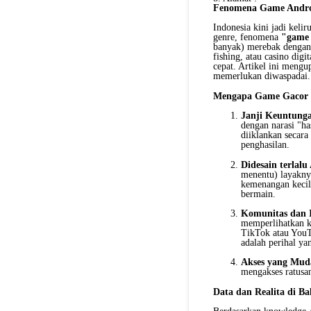
Fenomena Game Androi
Indonesia kini jadi keli
genre, fenomena
"game 
banyak) merebak dengan
fishing, atau casino dig
cepat. Artikel ini mengu
memerlukan diwaspadai.
Mengapa Game Gacor 
Janji Keuntunga
dengan narasi "ha
diiklankan secara
penghasilan.
Didesain terlalu 
menentu) layakn
kemenangan kecil
bermain.
Komunitas dan I
memperlihatkan k
TikTok atau YouT
adalah perihal y
Akses yang Mud
mengakses ratusan 
Data dan Realita di Ba