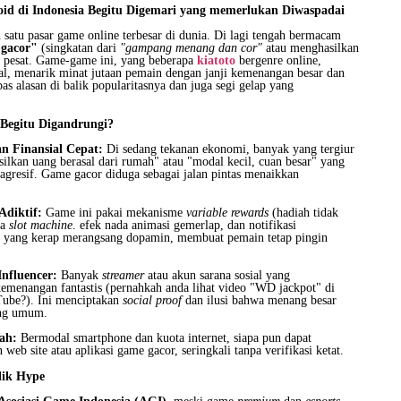
d di Indonesia Begitu Digemari yang memerlukan Diwaspadai
ru satu pasar game online terbesar di dunia. Di lagi tengah bermacam
gacor"
(singkatan dari
"gampang menang dan cor"
atau menghasilkan
 pesat. Game-game ini, yang beberapa
kiatoto
bergenre online,
ital, menarik minat jutaan pemain dengan janji kemenangan besar dan
pas alasan di balik popularitasnya dan juga segi gelap yang
Begitu Digandrungi?
n Finansial Cepat:
Di sedang tekanan ekonomi, banyak yang tergiur
silkan uang berasal dari rumah" atau "modal kecil, cuan besar" yang
 agresif. Game gacor diduga sebagai jalan pintas menaikkan
Adiktif:
Game ini pakai mekanisme
variable rewards
(hadiah tidak
ya
slot machine
. efek nada animasi gemerlap, dan notifikasi
 yang kerap merangsang dopamin, membuat pemain tetap pingin
nfluencer:
Banyak
streamer
atau akun sarana sosial yang
emenangan fantastis (pernahkah anda lihat video "WD jackpot" di
ube?). Ini menciptakan
social proof
dan ilusi bahwa menang besar
ang umum.
ah:
Bermodal smartphone dan kuota internet, siapa pun dapat
web site atau aplikasi game gacor, seringkali tanpa verifikasi ketat.
lik Hype