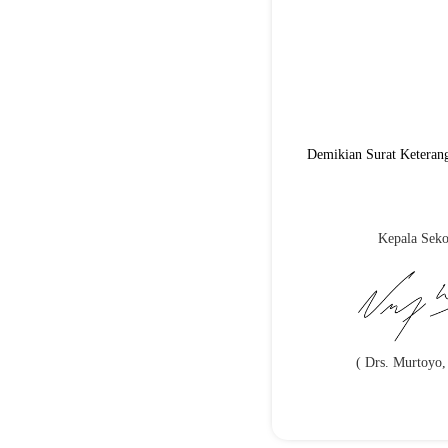
Demikian Surat Keterang
Kepala Seko
( Drs. Murtoyo,