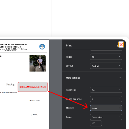
g Tua / Wali*
( bapak )
Print