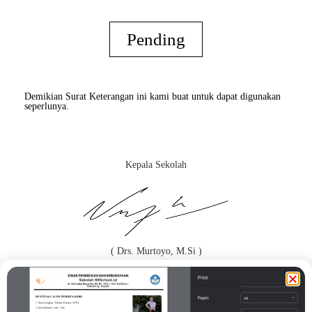
Pending
Demikian Surat Keterangan ini kami buat untuk dapat digunakan
seperlunya.
Kepala Sekolah
( Drs. Murtoyo, M.Si )
Orang Tua / Wali*