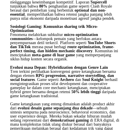
mengganggu keseimbangan kompetitif. Laporan
Supercell
tunjukkan bahwa
80%
penghasilan game seperti Clash Royale
berasal dari pembelian yang berbentuk
optional dan non-
essential
, memperlihatkan bahwa retensi jangka panjang lebih
punya nilai ekonomi daripada monetisasi agresif jangka pendek.
Sosiologi Gaming: Komunitas sharing trik Micro-
Optimization
Fenomena melahirkan subkultur
micro-optimization
communities
—kelompok pemain yang berfokus antara
penyempurnaan detil terkecil. Platform seperti
YouTube Shorts
dan TikTok
merasa pusat berbagi
route optimization, frame-
perfect timing, dan hidden mechanic discovery
. Komunitas ini
menciptakan
meta-game di luar game
yang memperpanjang
siklus hidup konten secara organik.
Evolusi masa Depan: Hybridization dengan Genre Lain
Tren terkini perlihatkan konvergensi genre ketangkasan bersama
dengan elemen
RPG progression, narrative storytelling, dan
social features
. Game seperti
Archero
dan
Soul Knight
berhasil
mengintegrasikan proses sifat development dan cooperative
gameplay ke dalam core mechanic ketangkasan, menciptakan
hybrid genre bersama dengan retensi
50% lebih tinggi
daripada
game ketangkasan tradisional.
Game ketangkasan yang enteng dimainkan adalah product akhir
dari
evolusi desain game sepanjang dua dekade
—sebuah
sintesis sempurna pada neuroscience, behavioral economics, dan
user experience design. Mereka bukan sekadar hiburan mudah
sedang representasi dari
demokratisasi gaming
di ERA digital, di
mana kompleksitas tidak ulang diukur berasal dari banyaknya
pemeriksaan melainkan berasal dari kedalaman trik yang dapat