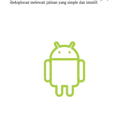
dieksplorasi melewati jalinan yang simple dan intuitif.