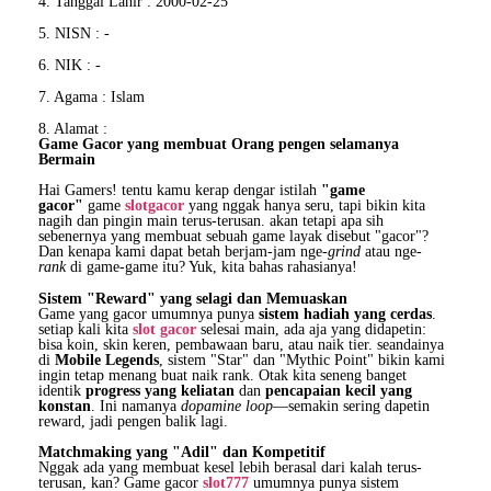
4. Tanggal Lahir : 2000-02-25
5. NISN : -
6. NIK : -
7. Agama : Islam
8. Alamat :
Game Gacor yang membuat Orang pengen selamanya
Bermain
Hai Gamers! tentu kamu kerap dengar istilah
"game
gacor"
game
slotgacor
yang nggak hanya seru, tapi bikin kita
nagih dan pingin main terus-terusan. akan tetapi apa sih
sebenernya yang membuat sebuah game layak disebut "gacor"?
Dan kenapa kami dapat betah berjam-jam nge-
grind
atau nge-
rank
di game-game itu? Yuk, kita bahas rahasianya!
Sistem "Reward" yang selagi dan Memuaskan
Game yang gacor umumnya punya
sistem hadiah yang cerdas
.
setiap kali kita
slot gacor
selesai main, ada aja yang didapetin:
bisa koin, skin keren, pembawaan baru, atau naik tier. seandainya
di
Mobile Legends
, sistem "Star" dan "Mythic Point" bikin kami
ingin tetap menang buat naik rank. Otak kita seneng banget
identik
progress yang keliatan
dan
pencapaian kecil yang
konstan
. Ini namanya
dopamine loop
—semakin sering dapetin
reward, jadi pengen balik lagi.
Matchmaking yang "Adil" dan Kompetitif
Nggak ada yang membuat kesel lebih berasal dari kalah terus-
terusan, kan? Game gacor
slot777
umumnya punya sistem