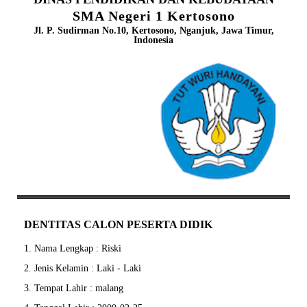
SMA Negeri 1 Kertosono
Jl. P. Sudirman No.10, Kertosono, Nganjuk, Jawa Timur,
Indonesia
DENTITAS CALON PESERTA DIDIK
1. Nama Lengkap : Riski
2. Jenis Kelamin : Laki - Laki
3. Tempat Lahir : malang