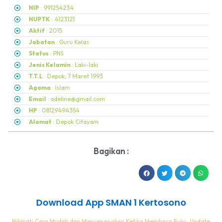
NIP
: 991254234
NUPTK
: 4123121
Aktif
: 2015
Jabatan
: Guru Kelas
Status
: PNS
Jenis Kelamin
: Laki-laki
T.T.L
: Depok, 7 Maret 1993
Agama
: Islam
Email
: adeline@gmail.com
HP
: 08129494354
Alamat
: Depok Citayam
Bagikan :
Download App SMAN 1 Kertosono
Nikmati Cara Mudah dan Menyenangkan Ketika Membaca Buku, Update