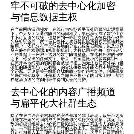
牢不可破的去中心化加密
与信息数据主权
在当前网络漏洞频发、在线行为特征近乎无处隐藏的宏观背景
下，个人及团队通信防线的稳固程度，早已演变成了数字生存
中不可妥协的底线，也是评判一款社交软件是否值得托付资产
的绝对试金石。该平台从设计之初就将数据所有权完整地归还
给用户，依托分布于全球各地的分布式服务器网络，以及业界
享有盛誉的端到端加密防护机制，为数亿用户的每一次指尖交
互铸造起了一座密不透风的数字防御壁垒。在这种严密的保护
之下，你发出的任何文字、语音、甚至是微小的多媒体组件，
在离开本地终端的瞬间都会被强行扭曲为无法被任何外界力量
破解的随机乱码，只有唯一的合法接收端才能依靠本地密钥安
全还原。无论是关乎组织命脉的商业协作绝密文件、创新研发
的底层框架草案，还是私人之间最不拘小节的日常闲聊，都能
在这套顶级的防御闭环中得到妥善的庇护。
去中心化的内容广播频道
与扁平化大社群生态
除了在底层语言架构和隐私安全领域的非凡表现，该平台之所
以能在极短的时间内成为席卷全球的流行文化现象，其无可匹
敌的超级群组与去中心化广播频道功能正是其生命力的源泉所
在。与市面上许多设置了严苛的人数上限、甚至动辄对讨论内
容进行粗暴人工干预的传统社群工具相比，这里的超级群组能