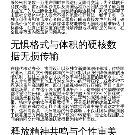
够轻松容纳数十万用户同时在线进行无阻碍交流，为全球的开
源技术圈、前沿科学沙龙以及跨国远程办公团队提供了最为自
由且宽广的线上孵化土壤。而独特的频道机制，则彻底摒弃了
主流社交媒体中让人疲惫不堪的流量推荐算法，赋予了每一位
独立创作者和资讯发布者向无限多订阅者直接发声的权利，确
保高价值的原创观点和多媒体素材能够毫无损耗地精准触达目
标群体，让真正有深度的思想能够跨越地域与阶层的局限，在
全世界范围内激荡起同频共振。
无惧格式与体积的硬核数
据无损传输
在现代移动办公、协同设计以及独立新媒体创作领域，传统即
时通讯工具对文件传输体积的严苛限制以及强行降低画质的压
缩机制，往往是扼杀团队执行效率与创意激情的隐形杀手。许
多人常常受困于其他工具对文件大小的严苛压榨，或者不得不
忍受珍贵的高清图片、原创剪辑视频被强行压缩到面目全非的
尴尬场景。而在这个强大的通讯平台上，这些陈旧的物理枷锁
都将被彻底粉碎。系统底层天然支持超大体积文件的原格式、
原画质无损传输，无论是动辄数个吉字节的高清视频分镜母
带、错综复杂的软件项目数据库，还是高精度的建筑工程蓝
图，都能在高度稳定且全速运转的数据通道中完美送达对方手
中。这种高保真、无压迫感的分享体验，不仅让团队彻底摆脱
了依靠第三方网盘反复上传下载的中转繁琐，更让远程团队之
间的协同交付和成果确认变得极为纯粹和高效。
释放精神共鸣与个性审美