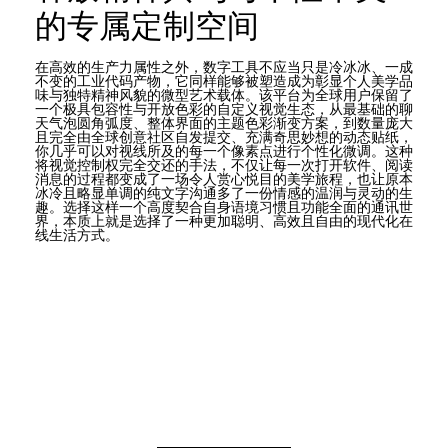
的专属定制空间
在高效的生产力属性之外，数字工具不应当只是冷冰冰、一成
不变的工业代码产物，它同样能够被塑造成为彰显个人美学品
味与独特精神风貌的微型艺术载体。该平台为全球用户保留了
一个极具包容性与开放色彩的自定义视觉生态，从最基础的聊
天气泡圆角弧度、整体界面的主题色彩渐变方案，到数量庞大
且完全由全球创意社区自发提交、充满奇思妙想的动态贴纸，
你几乎可以对视线所及的每一个像素点进行个性化微调。这种
将视觉控制权完全交还的手法，不仅让每一次打开软件、阅读
消息的过程都变成了一场令人赏心悦目的美学旅程，也让原本
冰冷且略显单调的纯文字沟通多了一份情感的温润与灵动的生
趣。选择这样一个高度契合自身语境习惯且功能全面的通讯世
界，本质上就是选择了一种更加聪明、高效且自由的现代化在
线生活方式。