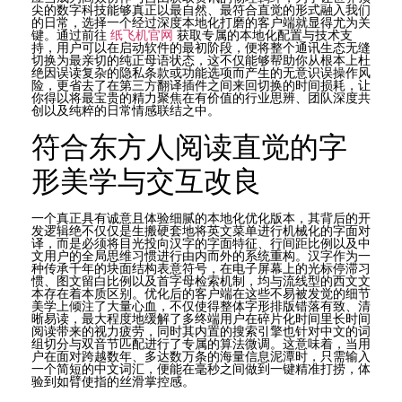
尖的数字科技能够真正以最自然、最符合直觉的形式融入我们
的日常，选择一个经过深度本地化打磨的客户端就显得尤为关
键。通过前往
纸飞机官网
获取专属的本地化配置与技术支
持，用户可以在启动软件的最初阶段，便将整个通讯生态无缝
切换为最亲切的纯正母语状态，这不仅能够帮助你从根本上杜
绝因误读复杂的隐私条款或功能选项而产生的无意识误操作风
险，更省去了在第三方翻译插件之间来回切换的时间损耗，让
你得以将最宝贵的精力聚焦在有价值的行业思辨、团队深度共
创以及纯粹的日常情感联结之中。
符合东方人阅读直觉的字
形美学与交互改良
一个真正具有诚意且体验细腻的本地化优化版本，其背后的开
发逻辑绝不仅仅是生搬硬套地将英文菜单进行机械化的字面对
译，而是必须将目光投向汉字的字面特征、行间距比例以及中
文用户的全局思维习惯进行由内而外的系统重构。汉字作为一
种传承千年的块面结构表意符号，在电子屏幕上的光标停滞习
惯、图文留白比例以及首字母检索机制，均与流线型的西文文
本存在着本质区别。优化后的客户端在这些不易被发觉的细节
美学上倾注了大量心血，不仅使得整体字形排版错落有致、清
晰易读，最大程度地缓解了多终端用户在碎片化时间里长时间
阅读带来的视力疲劳，同时其内置的搜索引擎也针对中文的词
组切分与双音节匹配进行了专属的算法微调。这意味着，当用
户在面对跨越数年、多达数万条的海量信息泥潭时，只需输入
一个简短的中文词汇，便能在毫秒之间做到一键精准打捞，体
验到如臂使指的丝滑掌控感。