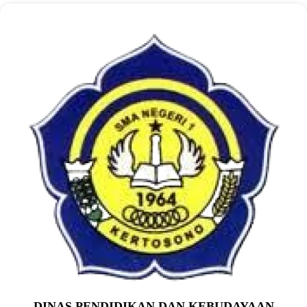
DINAS PENDIDIKAN DAN KEBUDAYAAN