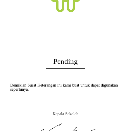
Pending
Demikian Surat Keterangan ini kami buat untuk dapat digunakan
seperlunya.
Kepala Sekolah