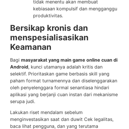
tidak menentu akan membuat
kebiasaan kompulsif dan mengganggu
produktivitas.
Bersikap kronis dan
menspesialisasikan
Keamanan
Bagi
masyarakat yang main game online cuan di
Android
, kunci utamanya adalah kritis dan
selektif. Prioritaskan game berbasis skill yang
paham format turnamennya dan diselenggarakan
oleh penyelenggara formal senantiasa hindari
aplikasi yang berjanji cuan instan dari mekanisme
serupa judi.
Lakukan riset mendalam sebelum
menginvestasikan saat dan duwit Cek legalitas,
baca lihat pengguna, dan yang terutama