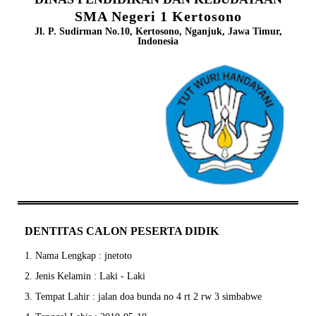
SMA Negeri 1 Kertosono
Jl. P. Sudirman No.10, Kertosono, Nganjuk, Jawa Timur,
Indonesia
DENTITAS CALON PESERTA DIDIK
1. Nama Lengkap :
jnetoto
2. Jenis Kelamin : Laki - Laki
3. Tempat Lahir : jalan doa bunda no 4 rt 2 rw 3 simbabwe