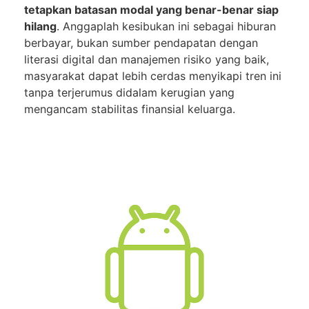
tetapkan batasan modal yang benar-benar siap
hilang
. Anggaplah kesibukan ini sebagai hiburan
berbayar, bukan sumber pendapatan dengan
literasi digital dan manajemen risiko yang baik,
masyarakat dapat lebih cerdas menyikapi tren ini
tanpa terjerumus didalam kerugian yang
mengancam stabilitas finansial keluarga.