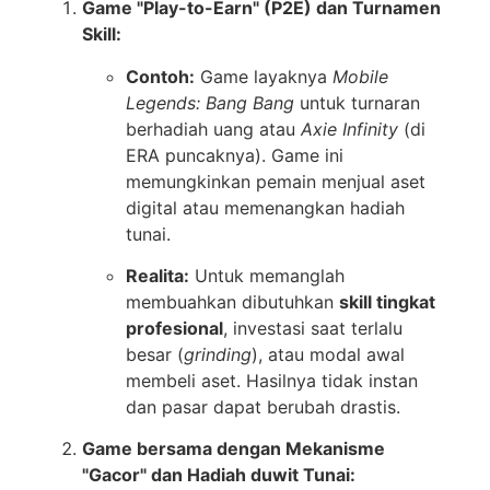
Game "Play-to-Earn" (P2E) dan Turnamen
Skill:
Contoh:
Game layaknya
Mobile
Legends: Bang Bang
untuk turnaran
berhadiah uang atau
Axie Infinity
(di
ERA puncaknya). Game ini
memungkinkan pemain menjual aset
digital atau memenangkan hadiah
tunai.
Realita:
Untuk memanglah
membuahkan dibutuhkan
skill tingkat
profesional
, investasi saat terlalu
besar (
grinding
), atau modal awal
membeli aset. Hasilnya tidak instan
dan pasar dapat berubah drastis.
Game bersama dengan Mekanisme
"Gacor" dan Hadiah duwit Tunai: