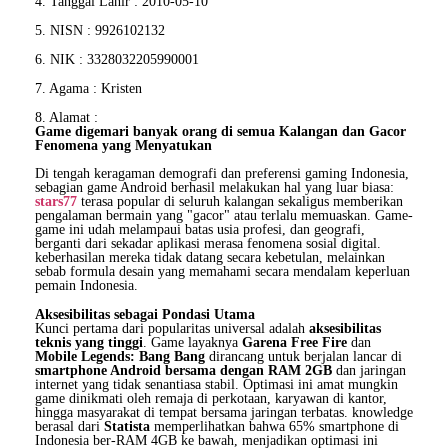
4. Tanggal Lahir : 2010-05-10
5. NISN : 9926102132
6. NIK : 3328032205990001
7. Agama : Kristen
8. Alamat :
Game digemari banyak orang di semua Kalangan dan Gacor
Fenomena yang Menyatukan
Di tengah keragaman demografi dan preferensi gaming Indonesia,
sebagian game Android berhasil melakukan hal yang luar biasa:
stars77
terasa popular di seluruh kalangan sekaligus memberikan
pengalaman bermain yang "gacor" atau terlalu memuaskan. Game-
game ini udah melampaui batas usia profesi, dan geografi,
berganti dari sekadar aplikasi merasa fenomena sosial digital.
keberhasilan mereka tidak datang secara kebetulan, melainkan
sebab formula desain yang memahami secara mendalam keperluan
pemain Indonesia.
Aksesibilitas sebagai Pondasi Utama
Kunci pertama dari popularitas universal adalah
aksesibilitas
teknis yang tinggi
. Game layaknya
Garena Free Fire
dan
Mobile Legends: Bang Bang
dirancang untuk berjalan lancar di
smartphone Android bersama dengan RAM 2GB
dan jaringan
internet yang tidak senantiasa stabil. Optimasi ini amat mungkin
game dinikmati oleh remaja di perkotaan, karyawan di kantor,
hingga masyarakat di tempat bersama jaringan terbatas. knowledge
berasal dari
Statista
memperlihatkan bahwa 65% smartphone di
Indonesia ber-RAM 4GB ke bawah, menjadikan optimasi ini