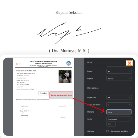
Kepala Sekolah
( Drs. Murtoyo, M.Si )
Orang Tua / Wali*
( bapak )
Print