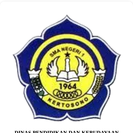
DINAS PENDIDIKAN DAN KEBUDAYAAN